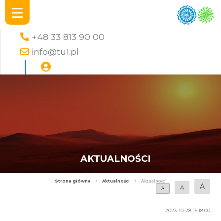
+48 33 813 90 00
info@tu1.pl
AKTUALNOŚCI
Strona główna
/
Aktualności
/
Aktualności
A
A
A
2023-10-28 15:18:00