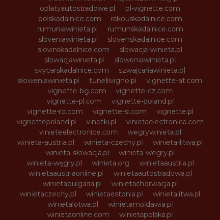
oplatyautostradowe.pl
pl-vignette.com
polskadalnice.com
rakouskadalnice.com
rumuniawinieta.pl
rumunskadalnice.com
sloveniawinieta.pl
slovenskadalnice.com
slovinskadalnice.com
slowacja-winieta.pl
slowacjawinieta.pl
sloweniawinieta.pl
svycarskadalnice.com
szwajcariawinieta.pl
słoweniawinieta.pl
tunellivigno.pl
vignette-at.com
vignette-bg.com
vignette-cz.com
vignette-pl.com
vignette-poland.pl
vignette-ro.com
vignette-si.com
vignette.pl
vignettepoland.pl
vinetki.pl
vinietaelectronica.com
vinieteelectronice.com
wegrywinieta.pl
winieta-austria.pl
winieta-czechy.pl
winieta-litwa.pl
winieta-słowacja.pl
winieta-wegry.pl
winieta-węgry.pl
winieta.org
winietaaustria.pl
winietaaustriaonline.pl
winietaautostradowa.pl
winietabulgaria.pl
winietachorwacja.pl
winietaczechy.pl
winietaestonia.pl
winietalitwa.pl
winietalotwa.pl
winietamoldawia.pl
winietaonline.com
winietapolska.pl