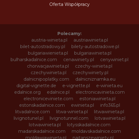
Oferta Współpracy
Polecamy:
austria-winieta.pl
austriawinieta.pl
bilet-autostradowy.pl
bilety-autostradowe.pl
bulgariawienieta.pl
bulgariawinieta.pl
bulharskadalnice.com
cenawiniety.pl
cenywiniet.pl
chorwacjawinieta.pl
czechy-winieta.pl
czechywinieta.pl
czechywiniety.pl
dalnicnipoplatky.com
dalnicniznamka.eu
digital-vignette.de
e-vignette.pl
e-winieta.eu
edalnice.org
edalnice.pl
electronicavinieta.com
electroniceviniete.com
estoniawinieta.pl
estonskadalnice.com
ewinieta.pl
info365.pl
litvadalnice.com
litwa-winieta.pl
litwawinieta.pl
livignotunel.pl
livignotunnel.com
lotvawinieta.pl
lotwawinieta.pl
lotysskadalnice.com
madarskadalnice.com
moldavskadalnice.com
moldawiawinieta.pl
najtanszewiniety.pl