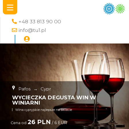
+48 33 813 90 00
info@tu1.pl
Pafos
→
Cypr
WYCIECZKA DEGUSTA WIN W
WINIARNI
WIna cypryjskie najlepsze na świecie
26 PLN
/ 6 EUR
Cena od