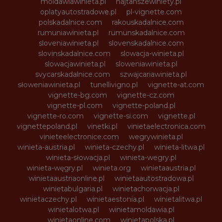
moldawiawinieta.pl
najtanszewiniety.pl
oplatyautostradowe.pl
pl-vignette.com
polskadalnice.com
rakouskadalnice.com
rumuniawinieta.pl
rumunskadalnice.com
sloveniawinieta.pl
slovenskadalnice.com
slovinskadalnice.com
slowacja-winieta.pl
slowacjawinieta.pl
sloweniawinieta.pl
svycarskadalnice.com
szwajcariawinieta.pl
słoweniawinieta.pl
tunellivigno.pl
vignette-at.com
vignette-bg.com
vignette-cz.com
vignette-pl.com
vignette-poland.pl
vignette-ro.com
vignette-si.com
vignette.pl
vignettepoland.pl
vinetki.pl
vinietaelectronica.com
vinieteelectronice.com
wegrywinieta.pl
winieta-austria.pl
winieta-czechy.pl
winieta-litwa.pl
winieta-słowacja.pl
winieta-wegry.pl
winieta-węgry.pl
winieta.org
winietaaustria.pl
winietaaustriaonline.pl
winietaautostradowa.pl
winietabulgaria.pl
winietachorwacja.pl
winietaczechy.pl
winietaestonia.pl
winietalitwa.pl
winietalotwa.pl
winietamoldawia.pl
winietaonline.com
winietapolska.pl