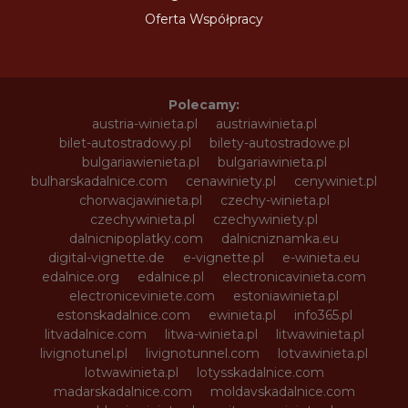
Oferta Współpracy
Polecamy:
austria-winieta.pl
austriawinieta.pl
bilet-autostradowy.pl
bilety-autostradowe.pl
bulgariawienieta.pl
bulgariawinieta.pl
bulharskadalnice.com
cenawiniety.pl
cenywiniet.pl
chorwacjawinieta.pl
czechy-winieta.pl
czechywinieta.pl
czechywiniety.pl
dalnicnipoplatky.com
dalnicniznamka.eu
digital-vignette.de
e-vignette.pl
e-winieta.eu
edalnice.org
edalnice.pl
electronicavinieta.com
electroniceviniete.com
estoniawinieta.pl
estonskadalnice.com
ewinieta.pl
info365.pl
litvadalnice.com
litwa-winieta.pl
litwawinieta.pl
livignotunel.pl
livignotunnel.com
lotvawinieta.pl
lotwawinieta.pl
lotysskadalnice.com
madarskadalnice.com
moldavskadalnice.com