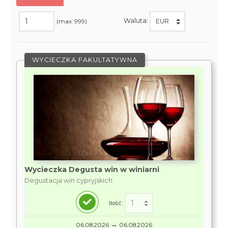
Waluta:
(max. 999)
WYCIECZKA FAKULTATYWNA
Wycieczka Degusta win w winiarni
Degustacja win cypryjskich
Ilość:
→
06.08.2026
06.08.2026