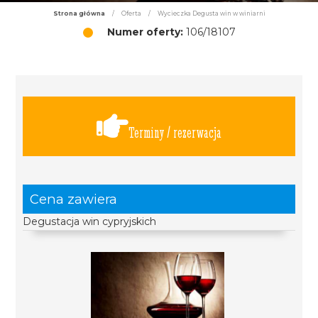
Strona główna
/
Oferta
/
Wycieczka Degusta win w winiarni
Numer oferty:
106/18107
Terminy / rezerwacja
Cena zawiera
Degustacja win cypryjskich