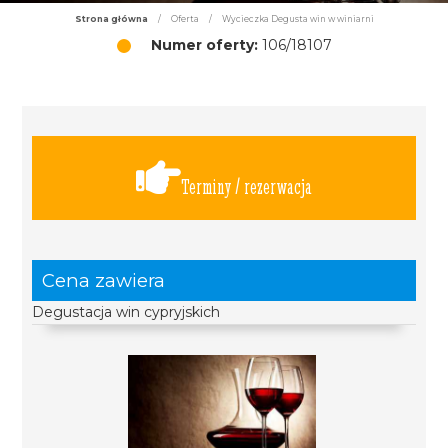
Strona główna
/
Oferta
/
Wycieczka Degusta win w winiarni
Numer oferty:
106/18107
Terminy / rezerwacja
Cena zawiera
Degustacja win cypryjskich