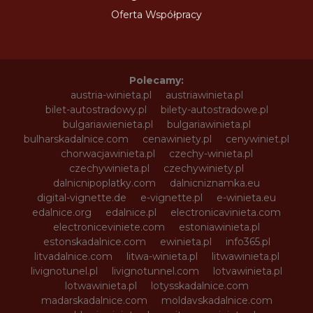
Oferta Współpracy
Polecamy:
austria-winieta.pl
austriawinieta.pl
bilet-autostradowy.pl
bilety-autostradowe.pl
bulgariawienieta.pl
bulgariawinieta.pl
bulharskadalnice.com
cenawiniety.pl
cenywiniet.pl
chorwacjawinieta.pl
czechy-winieta.pl
czechywinieta.pl
czechywiniety.pl
dalnicnipoplatky.com
dalnicniznamka.eu
digital-vignette.de
e-vignette.pl
e-winieta.eu
edalnice.org
edalnice.pl
electronicavinieta.com
electroniceviniete.com
estoniawinieta.pl
estonskadalnice.com
ewinieta.pl
info365.pl
litvadalnice.com
litwa-winieta.pl
litwawinieta.pl
livignotunel.pl
livignotunnel.com
lotvawinieta.pl
lotwawinieta.pl
lotysskadalnice.com
madarskadalnice.com
moldavskadalnice.com