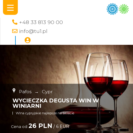
+48 33 813 90 00
info@tu1.pl
Pafos
→
Cypr
WYCIECZKA DEGUSTA WIN W
WINIARNI
WIna cypryjskie najlepsze na świecie
26 PLN
/ 6 EUR
Cena od