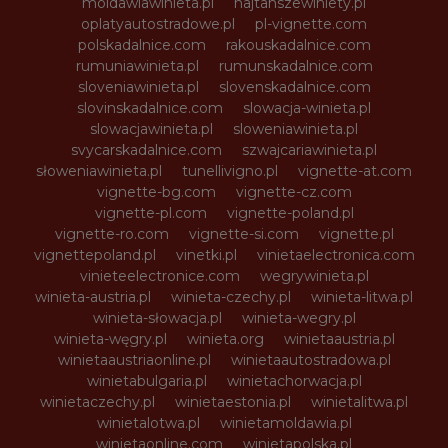
moldawiawinieta.pl
najtanszewiniety.pl
oplatyautostradowe.pl
pl-vignette.com
polskadalnice.com
rakouskadalnice.com
rumuniawinieta.pl
rumunskadalnice.com
sloveniawinieta.pl
slovenskadalnice.com
slovinskadalnice.com
slowacja-winieta.pl
slowacjawinieta.pl
sloweniawinieta.pl
svycarskadalnice.com
szwajcariawinieta.pl
słoweniawinieta.pl
tunellivigno.pl
vignette-at.com
vignette-bg.com
vignette-cz.com
vignette-pl.com
vignette-poland.pl
vignette-ro.com
vignette-si.com
vignette.pl
vignettepoland.pl
vinetki.pl
vinietaelectronica.com
vinieteelectronice.com
wegrywinieta.pl
winieta-austria.pl
winieta-czechy.pl
winieta-litwa.pl
winieta-słowacja.pl
winieta-wegry.pl
winieta-węgry.pl
winieta.org
winietaaustria.pl
winietaaustriaonline.pl
winietaautostradowa.pl
winietabulgaria.pl
winietachorwacja.pl
winietaczechy.pl
winietaestonia.pl
winietalitwa.pl
winietalotwa.pl
winietamoldawia.pl
winietaonline.com
winietapolska.pl