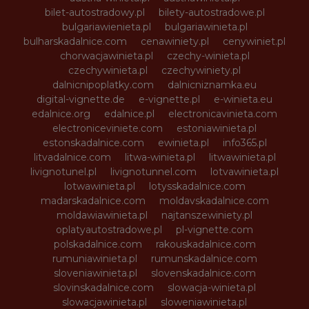
bilet-autostradowy.pl
bilety-autostradowe.pl
bulgariawienieta.pl
bulgariawinieta.pl
bulharskadalnice.com
cenawiniety.pl
cenywiniet.pl
chorwacjawinieta.pl
czechy-winieta.pl
czechywinieta.pl
czechywiniety.pl
dalnicnipoplatky.com
dalnicniznamka.eu
digital-vignette.de
e-vignette.pl
e-winieta.eu
edalnice.org
edalnice.pl
electronicavinieta.com
electroniceviniete.com
estoniawinieta.pl
estonskadalnice.com
ewinieta.pl
info365.pl
litvadalnice.com
litwa-winieta.pl
litwawinieta.pl
livignotunel.pl
livignotunnel.com
lotvawinieta.pl
lotwawinieta.pl
lotysskadalnice.com
madarskadalnice.com
moldavskadalnice.com
moldawiawinieta.pl
najtanszewiniety.pl
oplatyautostradowe.pl
pl-vignette.com
polskadalnice.com
rakouskadalnice.com
rumuniawinieta.pl
rumunskadalnice.com
sloveniawinieta.pl
slovenskadalnice.com
slovinskadalnice.com
slowacja-winieta.pl
slowacjawinieta.pl
sloweniawinieta.pl