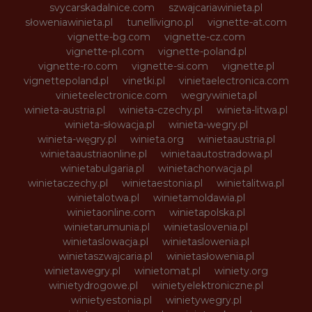
svycarskadalnice.com
szwajcariawinieta.pl
słoweniawinieta.pl
tunellivigno.pl
vignette-at.com
vignette-bg.com
vignette-cz.com
vignette-pl.com
vignette-poland.pl
vignette-ro.com
vignette-si.com
vignette.pl
vignettepoland.pl
vinetki.pl
vinietaelectronica.com
vinieteelectronice.com
wegrywinieta.pl
winieta-austria.pl
winieta-czechy.pl
winieta-litwa.pl
winieta-słowacja.pl
winieta-wegry.pl
winieta-węgry.pl
winieta.org
winietaaustria.pl
winietaaustriaonline.pl
winietaautostradowa.pl
winietabulgaria.pl
winietachorwacja.pl
winietaczechy.pl
winietaestonia.pl
winietalitwa.pl
winietalotwa.pl
winietamoldawia.pl
winietaonline.com
winietapolska.pl
winietarumunia.pl
winietaslovenia.pl
winietaslowacja.pl
winietaslowenia.pl
winietaszwajcaria.pl
winietasłowenia.pl
winietawegry.pl
winietomat.pl
winiety.org
winietydrogowe.pl
winietyelektroniczne.pl
winietyestonia.pl
winietywegry.pl