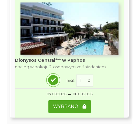
Dionysos Central*** w Paphos
nocleg w pokoju 2-osobowym ze śniadaniem
Ilość:
→
07.08.2026
08.08.2026
WYBRANO