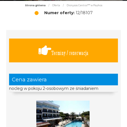
Strona główna
/
Oferta
/
Dionysos Central*** w Paphos
Numer oferty:
12/18107
Terminy / rezerwacja
Cena zawiera
nocleg w pokoju 2-osobowym ze śniadaniem