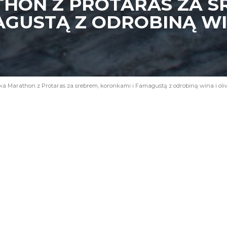
HON Z PROTARAS ZA S
AGUSTĄ Z ODROBINĄ WI
a Marathon z Protaras za srebrem, koronkami i Famagustą z odrobiną wina i oli