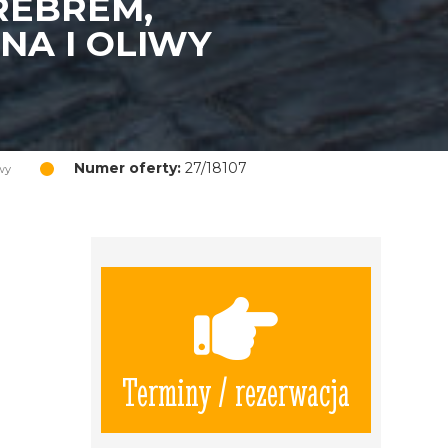
REBREM,
NA I OLIWY
Numer oferty:
27/18107
wy
Terminy / rezerwacja