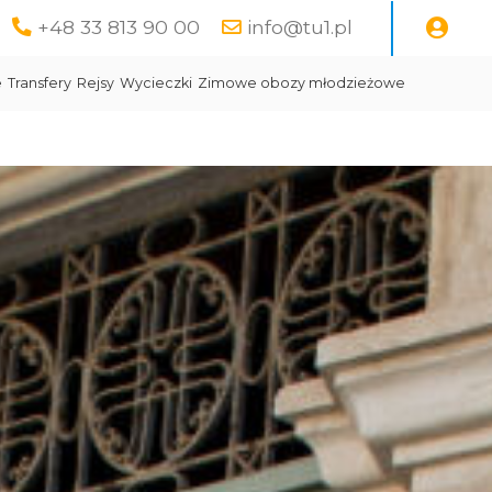
+48 33 813 90 00
info@tu1.pl
e
Transfery
Rejsy
Wycieczki
Zimowe obozy młodzieżowe