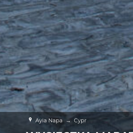
Ayia Napa
→
Cypr