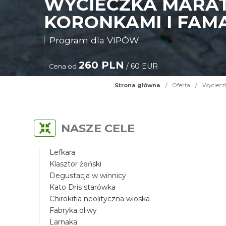
WYCIECZKA MARAT
KORONKAMI I FAM
Program dla VIPÓW
260 PLN
/ 60 EUR
Cena od
Strona główna
/
Oferta
/
Wycieczk
NASZE CELE
Lefkara
Klasztor żeński
Degustacja w winnicy
Kato Dris starówka
Chirokitia neolityczna wioska
Fabryka oliwy
Larnaka