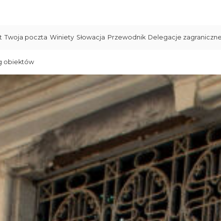
t
Twoja poczta
Winiety
Słowacja
Przewodnik
Delegacje zagraniczn
g obiektów