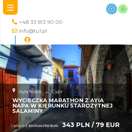
+48 33 813 90 00
info@tu1.pl
Ayia Napa
→
Cypr
WYCIECZKA MARATHON Z AYIA
NAPA W KIERUNKU STAROŻYTNEJ
SALAMINY
343 PLN / 79 EUR
Cena od
391 PLN / 90 EUR