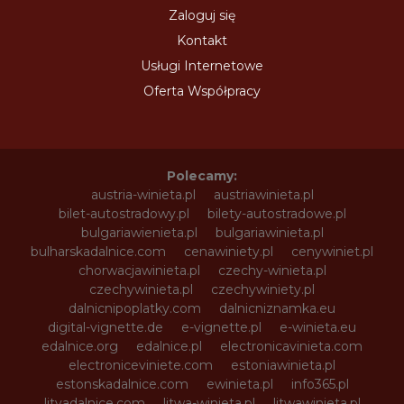
Zaloguj się
Kontakt
Usługi Internetowe
Oferta Współpracy
Polecamy:
austria-winieta.pl
austriawinieta.pl
bilet-autostradowy.pl
bilety-autostradowe.pl
bulgariawienieta.pl
bulgariawinieta.pl
bulharskadalnice.com
cenawiniety.pl
cenywiniet.pl
chorwacjawinieta.pl
czechy-winieta.pl
czechywinieta.pl
czechywiniety.pl
dalnicnipoplatky.com
dalnicniznamka.eu
digital-vignette.de
e-vignette.pl
e-winieta.eu
edalnice.org
edalnice.pl
electronicavinieta.com
electroniceviniete.com
estoniawinieta.pl
estonskadalnice.com
ewinieta.pl
info365.pl
litvadalnice.com
litwa-winieta.pl
litwawinieta.pl