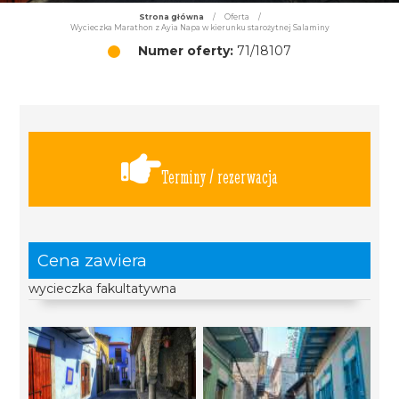
Strona główna
/
Oferta
/
Wycieczka Marathon z Ayia Napa w kierunku starożytnej Salaminy
Numer oferty:
71/18107
Terminy / rezerwacja
Cena zawiera
wycieczka fakultatywna