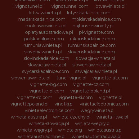
livignotunel.pl
livignotunnel.com
lotvawinieta.pl
lotwawinieta.pl
lotysskadalnice.com
madarskadalnice.com
moldavskadalnice.com
moldawiawinieta.pl
najtanszewiniety.pl
oplatyautostradowe.pl
pl-vignette.com
polskadalnice.com
rakouskadalnice.com
rumuniawinieta.pl
rumunskadalnice.com
sloveniawinieta.pl
slovenskadalnice.com
slovinskadalnice.com
slowacja-winieta.pl
slowacjawinieta.pl
sloweniawinieta.pl
svycarskadalnice.com
szwajcariawinieta.pl
słoweniawinieta.pl
tunellivigno.pl
vignette-at.com
vignette-bg.com
vignette-cz.com
vignette-pl.com
vignette-poland.pl
vignette-ro.com
vignette-si.com
vignette.pl
vignettepoland.pl
vinetki.pl
vinietaelectronica.com
vinieteelectronice.com
wegrywinieta.pl
winieta-austria.pl
winieta-czechy.pl
winieta-litwa.pl
winieta-słowacja.pl
winieta-wegry.pl
winieta-węgry.pl
winieta.org
winietaaustria.pl
winietaaustriaonline.pl
winietaautostradowa.pl