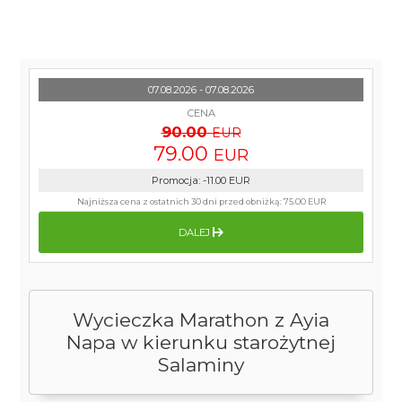
07.08.2026 - 07.08.2026
CENA
90.00
EUR
79.00
EUR
Promocja
:
-11.00
EUR
Najniższa cena z ostatnich 30 dni przed obniżką:
75.00 EUR
DALEJ
Wycieczka Marathon z Ayia
Napa w kierunku starożytnej
Salaminy