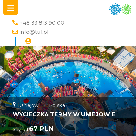
+48 33 813 90 00
info@tu1.pl
Uniejów
→
Polska
WYCIECZKA TERMY W UNIEJOWIE
67 PLN
Cena od