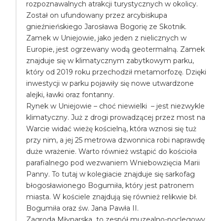
rozpoznawalnych atrakcji turystycznych w okolicy.
Został on ufundowany przez arcybiskupa
gnieźnieńskiego Jarosława Bogorię ze Skotnik.
Zamek w Uniejowie, jako jeden z nielicznych w
Europie, jest ogrzewany wodą geotermalną. Zamek
znajduje się w klimatycznym zabytkowym parku,
który od 2019 roku przechodził metamorfozę. Dzięki
inwestycji w parku pojawiły się nowe utwardzone
alejki, ławki oraz fontanny.
Rynek w Uniejowie – choć niewielki – jest niezwykle
klimatyczny. Już z drogi prowadzącej przez most na
Warcie widać wieżę kościelną, która wznosi się tuż
przy nim, a jej 25 metrowa dzwonnica robi naprawdę
duże wrażenie. Warto również wstąpić do kościoła
parafialnego pod wezwaniem Wniebowzięcia Marii
Panny. To tutaj w kolegiacie znajduje się sarkofag
błogosławionego Bogumiła, który jest patronem
miasta. W kościele znajdują się również relikwie bł.
Bogumiła oraz św. Jana Pawła II.
Zagroda Młynarska to zespół muzealno-noclegowy