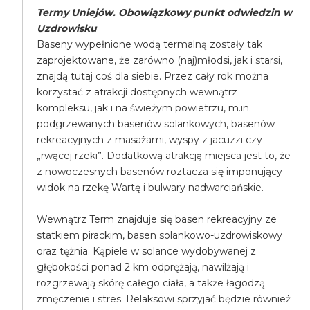
Termy Uniejów. Obowiązkowy punkt odwiedzin w
Uzdrowisku
Baseny wypełnione wodą termalną zostały tak
zaprojektowane, że zarówno (naj)młodsi, jak i starsi,
znajdą tutaj coś dla siebie. Przez cały rok można
korzystać z atrakcji dostępnych wewnątrz
kompleksu, jak i na świeżym powietrzu, m.in.
podgrzewanych basenów solankowych, basenów
rekreacyjnych z masażami, wyspy z jacuzzi czy
„rwącej rzeki”. Dodatkową atrakcją miejsca jest to, że
z nowoczesnych basenów roztacza się imponujący
widok na rzekę Wartę i bulwary nadwarciańskie.
Wewnątrz Term znajduje się basen rekreacyjny ze
statkiem pirackim, basen solankowo-uzdrowiskowy
oraz tężnia. Kąpiele w solance wydobywanej z
głębokości ponad 2 km odprężają, nawilżają i
rozgrzewają skórę całego ciała, a także łagodzą
zmęczenie i stres. Relaksowi sprzyjać będzie również