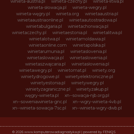
winieta-austria.pl
winieta-czechy.pl
winieta-litwa.pl
winieta-słowacja.pl
winieta-wegry.pl
winieta-węgry.pl
winieta.org
winietaaustria.pl
winietaaustriaonline.pl
winietaautostradowa.pl
winietabulgaria.pl
winietachorwacja.pl
winietaczechy.pl
winietaestonia.pl
winietalitwa.pl
winietalotwa.pl
winietamoldawia.pl
winietaonline.com
winietapolska.pl
winietarumunia.pl
winietaslovenia.pl
winietaslowacja.pl
winietaslowenia.pl
winietaszwajcaria.pl
winietasłowenia.pl
winietawegry.pl
winietomat.pl
winiety.org
winietydrogowe.pl
winietyelektroniczne.pl
winietyestonia.pl
winietywegry.pl
winietyzagraniczne.pl
winietyzakup.pl
węgry-winieta.pl
xn--sowacja-njb.org.pl
xn--soweniawinieta-gnc.pl
xn--wgry-winieta-4vb.pl
xn--winieta-sowacja-7sc.pl
xn--winieta-wgry-dwb.pl
© 2026 www.komputerowadiagnostyka.pl | powered by FENIQS