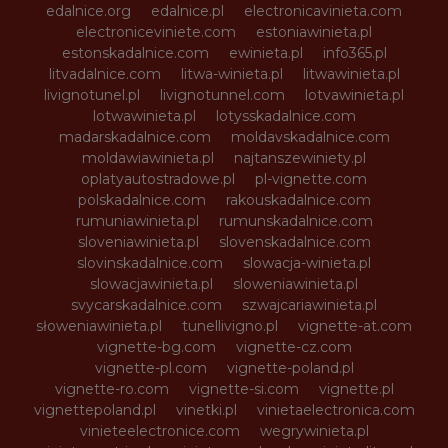
edalnice.org
edalnice.pl
electronicavinieta.com
electroniceviniete.com
estoniawinieta.pl
estonskadalnice.com
ewinieta.pl
info365.pl
litvadalnice.com
litwa-winieta.pl
litwawinieta.pl
livignotunel.pl
livignotunnel.com
lotvawinieta.pl
lotwawinieta.pl
lotysskadalnice.com
madarskadalnice.com
moldavskadalnice.com
moldawiawinieta.pl
najtanszewiniety.pl
oplatyautostradowe.pl
pl-vignette.com
polskadalnice.com
rakouskadalnice.com
rumuniawinieta.pl
rumunskadalnice.com
sloveniawinieta.pl
slovenskadalnice.com
slovinskadalnice.com
slowacja-winieta.pl
slowacjawinieta.pl
sloweniawinieta.pl
svycarskadalnice.com
szwajcariawinieta.pl
słoweniawinieta.pl
tunellivigno.pl
vignette-at.com
vignette-bg.com
vignette-cz.com
vignette-pl.com
vignette-poland.pl
vignette-ro.com
vignette-si.com
vignette.pl
vignettepoland.pl
vinetki.pl
vinietaelectronica.com
vinieteelectronice.com
wegrywinieta.pl