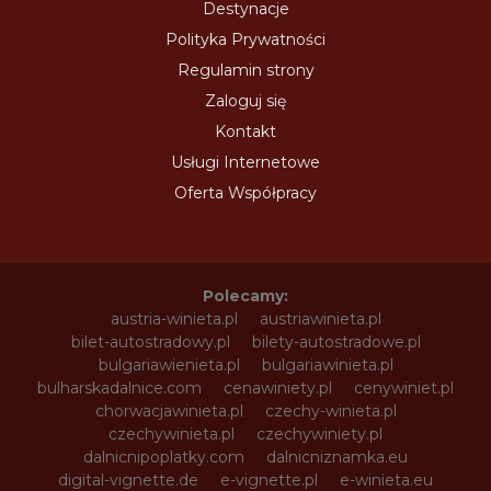
Destynacje
Polityka Prywatności
Regulamin strony
Zaloguj się
Kontakt
Usługi Internetowe
Oferta Współpracy
Polecamy:
austria-winieta.pl
austriawinieta.pl
bilet-autostradowy.pl
bilety-autostradowe.pl
bulgariawienieta.pl
bulgariawinieta.pl
bulharskadalnice.com
cenawiniety.pl
cenywiniet.pl
chorwacjawinieta.pl
czechy-winieta.pl
czechywinieta.pl
czechywiniety.pl
dalnicnipoplatky.com
dalnicniznamka.eu
digital-vignette.de
e-vignette.pl
e-winieta.eu