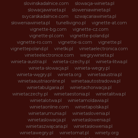
slovinskadalnice.com
slowacja-winieta.pl
slowacjawinieta.pl
sloweniawinieta.pl
svycarskadalnice.com
szwajcariawinieta.pl
słoweniawinieta.pl
tunellivigno.pl
vignette-at.com
vignette-bg.com
vignette-cz.com
vignette-pl.com
vignette-poland.pl
vignette-ro.com
vignette-si.com
vignette.pl
vignettepoland.pl
vinetki.pl
vinietaelectronica.com
vinieteelectronice.com
wegrywinieta.pl
winieta-austria.pl
winieta-czechy.pl
winieta-litwa.pl
winieta-słowacja.pl
winieta-wegry.pl
winieta-węgry.pl
winieta.org
winietaaustria.pl
winietaaustriaonline.pl
winietaautostradowa.pl
winietabulgaria.pl
winietachorwacja.pl
winietaczechy.pl
winietaestonia.pl
winietalitwa.pl
winietalotwa.pl
winietamoldawia.pl
winietaonline.com
winietapolska.pl
winietarumunia.pl
winietaslovenia.pl
winietaslowacja.pl
winietaslowenia.pl
winietaszwajcaria.pl
winietasłowenia.pl
winietawegry.pl
winietomat.pl
winiety.org