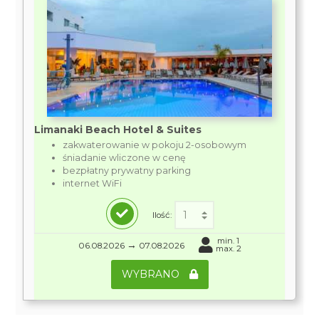
Limanaki Beach Hotel & Suites
zakwaterowanie w pokoju 2-osobowym
śniadanie wliczone w cenę
bezpłatny prywatny parking
internet WiFi
Ilość:
min. 1
→
06.08.2026
07.08.2026
max. 2
WYBRANO