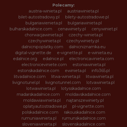
Polecamy:
austria-winieta.pl
austriawinieta.pl
bilet-autostradowy.pl
bilety-autostradowe.pl
bulgariawienieta.pl
bulgariawinieta.pl
bulharskadalnice.com
cenawiniety.pl
cenywiniet.pl
chorwacjawinieta.pl
czechy-winieta.pl
czechywinieta.pl
czechywiniety.pl
dalnicnipoplatky.com
dalnicniznamka.eu
digital-vignette.de
e-vignette.pl
e-winieta.eu
edalnice.org
edalnice.pl
electronicavinieta.com
electroniceviniete.com
estoniawinieta.pl
estonskadalnice.com
ewinieta.pl
info365.pl
litvadalnice.com
litwa-winieta.pl
litwawinieta.pl
livignotunel.pl
livignotunnel.com
lotvawinieta.pl
lotwawinieta.pl
lotysskadalnice.com
madarskadalnice.com
moldavskadalnice.com
moldawiawinieta.pl
najtanszewiniety.pl
oplatyautostradowe.pl
pl-vignette.com
polskadalnice.com
rakouskadalnice.com
rumuniawinieta.pl
rumunskadalnice.com
sloveniawinieta.pl
slovenskadalnice.com