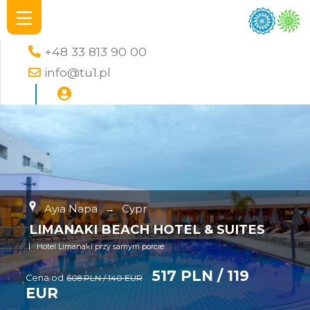
+48 33 813 90 00
info@tu1.pl
Ayia Napa
→
Cypr
LIMANAKI BEACH HOTEL & SUITES
Hotel Limanaki przy samym porcie
517 PLN / 119
Cena od
608 PLN / 140 EUR
EUR