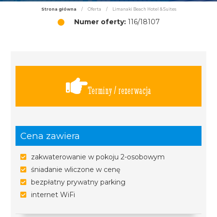
Strona główna
/
Oferta
/
Limanaki Beach Hotel & Suites
Numer oferty:
116/18107
Terminy / rezerwacja
Cena zawiera
zakwaterowanie w pokoju 2-osobowym
śniadanie wliczone w cenę
bezpłatny prywatny parking
internet WiFi