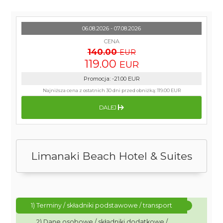
06.08.2026 - 07.08.2026
CENA
140.00
EUR
119.00
EUR
Promocja
:
-21.00
EUR
Najniższa cena z ostatnich 30 dni przed obniżką:
119.00 EUR
DALEJ
Limanaki Beach Hotel & Suites
1) Terminy / składniki podstawowe / transport
2) Dane osobowe / składniki dodatkowe /