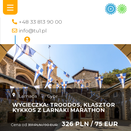
+48 33 813 90 00
info@tu1.pl
Larnaca
→
Cypr
WYCIECZKA: TROODOS, KLASZTOR
KYKKOS Z LARNAKI MARATHON
326 PLN / 75 EUR
Cena od
391 PLN / 90 EUR