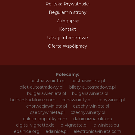
Polityka Prywatności
Regulamin strony
Zaloguj się
Kontakt
Usługi Internetowe
Oferta Współpracy
Polecamy:
austria-winieta.pl
austriawinieta.pl
bilet-autostradowy.pl
bilety-autostradowe.pl
bulgariawienieta.pl
bulgariawinieta.pl
bulharskadalnice.com
cenawiniety.pl
cenywiniet.pl
chorwacjawinieta.pl
czechy-winieta.pl
czechywinieta.pl
czechywiniety.pl
dalnicnipoplatky.com
dalnicniznamka.eu
digital-vignette.de
e-vignette.pl
e-winieta.eu
edalnice.org
edalnice.pl
electronicavinieta.com