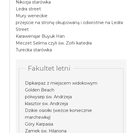
Nikozja starówka
Ledra street
Mury weneckie
przejście na stronę okupowaną i odwrotnie na Ledra
Street
Karawensjar Buyuk Han
Meczet Selima czyli św. Zofii katedra
Turecka starówka
Fakultet letni
Dipkarpaz z miejscem widokowym
Golden Beach
półwysep św. Andrzeja
klasztor św. Andrzeja
Dzikie osiołki (weźcie koniecznie
marchewkę)
Góry Karpasia
Zamek św. Hilariona