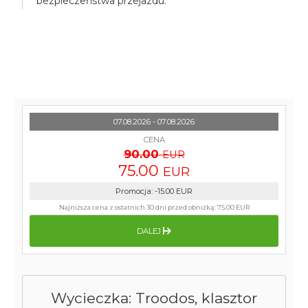
bezpieczeństwa przejazdu.
07.08.2026 - 07.08.2026
CENA
90.00
EUR
75.00
EUR
Promocja
:
-15.00
EUR
Najniższa cena z ostatnich 30 dni przed obniżką:
75.00 EUR
DALEJ
Wycieczka: Troodos, klasztor