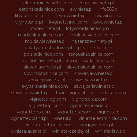
electroniceviniete.com
estoniawinieta.pl
estonskadalnice.com
ewinieta.pl
info365.pl
litvadalnice.com
litwa-winieta.pl
litwawinieta.pl
livignotunel.pl
livignotunnel.com
lotvawinieta.pl
lotwawinieta.pl
lotysskadalnice.com
madarskadalnice.com
moldavskadalnice.com
moldawiawinieta.pl
najtanszewiniety.pl
oplatyautostradowe.pl
pl-vignette.com
polskadalnice.com
rakouskadalnice.com
rumuniawinieta.pl
rumunskadalnice.com
sloveniawinieta.pl
slovenskadalnice.com
slovinskadalnice.com
slowacja-winieta.pl
slowacjawinieta.pl
sloweniawinieta.pl
svycarskadalnice.com
szwajcariawinieta.pl
słoweniawinieta.pl
tunellivigno.pl
vignette-at.com
vignette-bg.com
vignette-cz.com
vignette-pl.com
vignette-poland.pl
vignette-ro.com
vignette-si.com
vignette.pl
vignettepoland.pl
vinetki.pl
vinietaelectronica.com
vinieteelectronice.com
wegrywinieta.pl
winieta-austria.pl
winieta-czechy.pl
winieta-litwa.pl