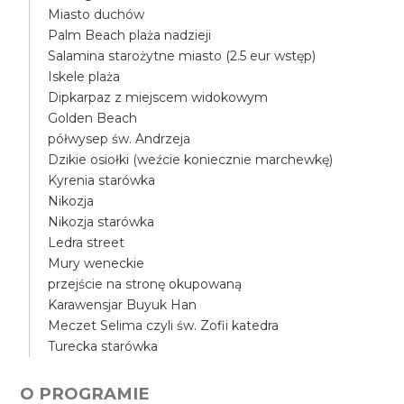
Miasto duchów
Palm Beach plaża nadzieji
Salamina starożytne miasto (2.5 eur wstęp)
Iskele plaża
Dipkarpaz z miejscem widokowym
Golden Beach
półwysep św. Andrzeja
Dzikie osiołki (weźcie koniecznie marchewkę)
Kyrenia starówka
Nikozja
Nikozja starówka
Ledra street
Mury weneckie
przejście na stronę okupowaną
Karawensjar Buyuk Han
Meczet Selima czyli św. Zofii katedra
Turecka starówka
O PROGRAMIE