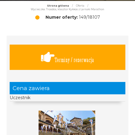
Strona główna
/
Oferta
/
Wycieczka: Troodos, klasztor Kykkos z Larnaki Marathon
Numer oferty:
149/18107
Terminy / rezerwacja
Cena zawiera
Uczestnik