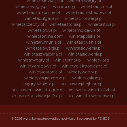
winieta-słowacja.pl
winieta-wegry.pl
winieta-węgry.pl
winieta.org
winietaaustria.pl
winietaaustriaonline.pl
winietaautostradowa.pl
winietabulgaria.pl
winietachorwacja.pl
winietaczechy.pl
winietaestonia.pl
winietalitwa.pl
winietalotwa.pl
winietamoldawia.pl
winietaonline.com
winietapolska.pl
winietarumunia.pl
winietaslovenia.pl
winietaslowacja.pl
winietaslowenia.pl
winietaszwajcaria.pl
winietasłowenia.pl
winietawegry.pl
winietomat.pl
winiety.org
winietydrogowe.pl
winietyelektroniczne.pl
winietyestonia.pl
winietywegry.pl
winietyzagraniczne.pl
winietyzakup.pl
węgry-winieta.pl
xn--sowacja-njb.org.pl
xn--soweniawinieta-gnc.pl
xn--wgry-winieta-4vb.pl
xn--winieta-sowacja-7sc.pl
xn--winieta-wgry-dwb.pl
© 2026 www.komputerowadiagnostyka.pl | powered by FENIQS