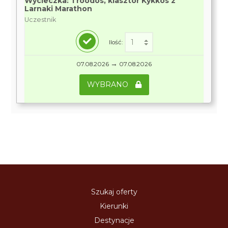
Wycieczka: Troodos, klasztor Kykkos z
Larnaki Marathon
Uczestnik
Ilość:
→
07.08.2026
07.08.2026
WYBRANO
Szukaj oferty
Kierunki
Destynacje