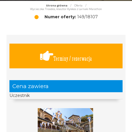
Strona główna
/
Oferta
/
Wycieczka: Troodos, klasztor Kykkos z Larnaki Marathon
Numer oferty:
149/18107
Terminy / rezerwacja
Cena zawiera
Uczestnik