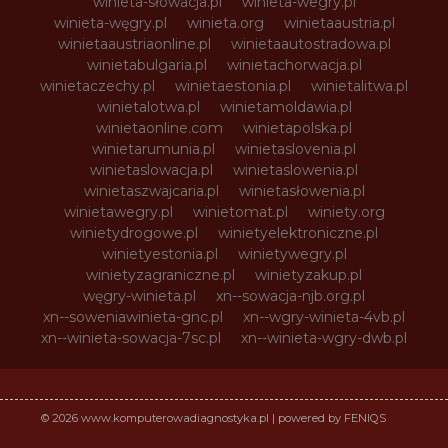
winieta-słowacja.pl
winieta-wegry.pl
winieta-węgry.pl
winieta.org
winietaaustria.pl
winietaaustriaonline.pl
winietaautostradowa.pl
winietabulgaria.pl
winietachorwacja.pl
winietaczechy.pl
winietaestonia.pl
winietalitwa.pl
winietalotwa.pl
winietamoldawia.pl
winietaonline.com
winietapolska.pl
winietarumunia.pl
winietaslovenia.pl
winietaslowacja.pl
winietaslowenia.pl
winietaszwajcaria.pl
winietasłowenia.pl
winietawegry.pl
winietomat.pl
winiety.org
winietydrogowe.pl
winietyelektroniczne.pl
winietyestonia.pl
winietywegry.pl
winietyzagraniczne.pl
winietyzakup.pl
węgry-winieta.pl
xn--sowacja-njb.org.pl
xn--soweniawinieta-gnc.pl
xn--wgry-winieta-4vb.pl
xn--winieta-sowacja-7sc.pl
xn--winieta-wgry-dwb.pl
© 2026 www.komputerowadiagnostyka.pl | powered by FENIQS