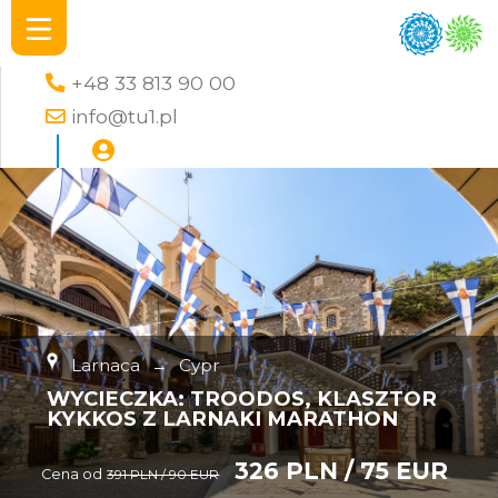
+48 33 813 90 00
info@tu1.pl
Larnaca
→
Cypr
WYCIECZKA: TROODOS, KLASZTOR
KYKKOS Z LARNAKI MARATHON
326 PLN / 75 EUR
Cena od
391 PLN / 90 EUR