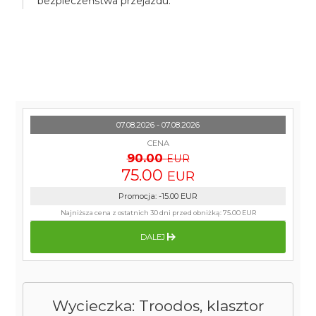
bezpieczeństwa przejazdu.
07.08.2026 - 07.08.2026
CENA
90.00
EUR
75.00
EUR
Promocja
:
-15.00
EUR
Najniższa cena z ostatnich 30 dni przed obniżką:
75.00 EUR
DALEJ
Wycieczka: Troodos, klasztor