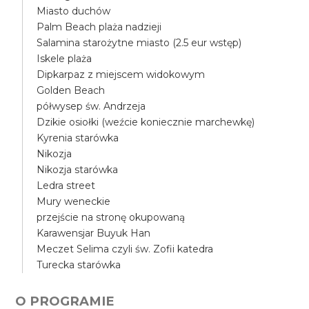
Miasto duchów
Palm Beach plaża nadzieji
Salamina starożytne miasto (2.5 eur wstęp)
Iskele plaża
Dipkarpaz z miejscem widokowym
Golden Beach
półwysep św. Andrzeja
Dzikie osiołki (weźcie koniecznie marchewkę)
Kyrenia starówka
Nikozja
Nikozja starówka
Ledra street
Mury weneckie
przejście na stronę okupowaną
Karawensjar Buyuk Han
Meczet Selima czyli św. Zofii katedra
Turecka starówka
O PROGRAMIE