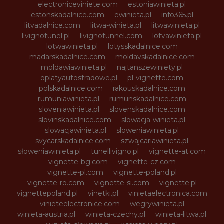
electroniceviniete.com
estoniawinieta.pl
estonskadalnice.com
ewinieta.pl
info365.pl
litvadalnice.com
litwa-winieta.pl
litwawinieta.pl
livignotunel.pl
livignotunnel.com
lotvawinieta.pl
lotwawinieta.pl
lotysskadalnice.com
madarskadalnice.com
moldavskadalnice.com
moldawiawinieta.pl
najtanszewiniety.pl
oplatyautostradowe.pl
pl-vignette.com
polskadalnice.com
rakouskadalnice.com
rumuniawinieta.pl
rumunskadalnice.com
sloveniawinieta.pl
slovenskadalnice.com
slovinskadalnice.com
slowacja-winieta.pl
slowacjawinieta.pl
sloweniawinieta.pl
svycarskadalnice.com
szwajcariawinieta.pl
słoweniawinieta.pl
tunellivigno.pl
vignette-at.com
vignette-bg.com
vignette-cz.com
vignette-pl.com
vignette-poland.pl
vignette-ro.com
vignette-si.com
vignette.pl
vignettepoland.pl
vinetki.pl
vinietaelectronica.com
vinieteelectronice.com
wegrywinieta.pl
winieta-austria.pl
winieta-czechy.pl
winieta-litwa.pl