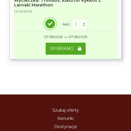
Wycieczka: Troodos, klasztor Kykkos z
Larnaki Marathon
Uczestnik
Ilość:
→
07.08.2026
07.08.2026
WYBRANO
Szukaj oferty
Kierunki
Destynacje