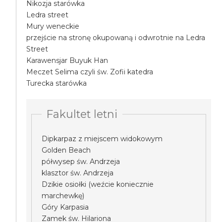
Nikozja starówka
Ledra street
Mury weneckie
przejście na stronę okupowaną i odwrotnie na Ledra
Street
Karawensjar Buyuk Han
Meczet Selima czyli św. Zofii katedra
Turecka starówka
Fakultet letni
Dipkarpaz z miejscem widokowym
Golden Beach
półwysep św. Andrzeja
klasztor św. Andrzeja
Dzikie osiołki (weźcie koniecznie
marchewkę)
Góry Karpasia
Zamek św. Hilariona