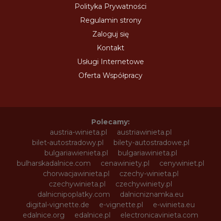
Polityka Prywatności
Regulamin strony
Zaloguj się
Kontakt
Usługi Internetowe
Oferta Współpracy
Polecamy:
austria-winieta.pl
austriawinieta.pl
bilet-autostradowy.pl
bilety-autostradowe.pl
bulgariawienieta.pl
bulgariawinieta.pl
bulharskadalnice.com
cenawiniety.pl
cenywiniet.pl
chorwacjawinieta.pl
czechy-winieta.pl
czechywinieta.pl
czechywiniety.pl
dalnicnipoplatky.com
dalnicniznamka.eu
digital-vignette.de
e-vignette.pl
e-winieta.eu
edalnice.org
edalnice.pl
electronicavinieta.com