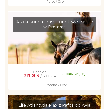
Pafos / Cypr
Jazda konna cross country& seaside
w Protaras
Cena od:
zobacz więcej
217 PLN
/ 50 EUR
Protaras / Cypr
Life Atlantyda Max z Pafos do Ayia