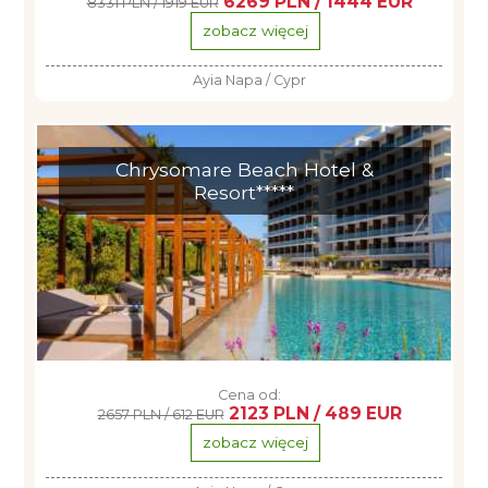
6269 PLN / 1444 EUR
8331 PLN / 1919 EUR
zobacz więcej
Ayia Napa / Cypr
Chrysomare Beach Hotel &
Resort*****
Cena od:
2123 PLN / 489 EUR
2657 PLN / 612 EUR
zobacz więcej