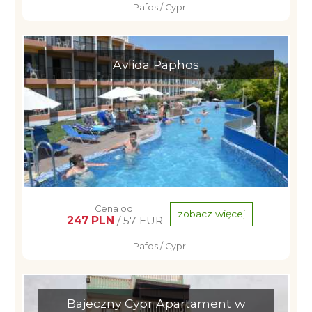
Pafos / Cypr
Avlida Paphos
Cena od:
zobacz więcej
247 PLN
/ 57 EUR
Pafos / Cypr
Bajeczny Cypr Apartament w