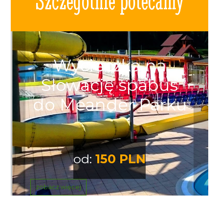
Szczególnie polecamy
Wycieczka na
Słowację spabus
do Meander Parku
od:
150 PLN
zobacz więcej