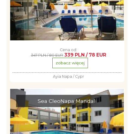
Cena od:
339 PLN / 78 EUR
347 PLN / 80 EUR
zobacz więcej
Ayia Napa / Cypr
Sea CleoNapa Mandali