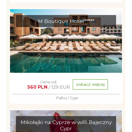
M Boutique Hotel*****
Cena od:
zobacz więcej
560 PLN
/ 129 EUR
Pafos / Cypr
Mikołajki na Cyprze w willi Bajeczny
Cypr