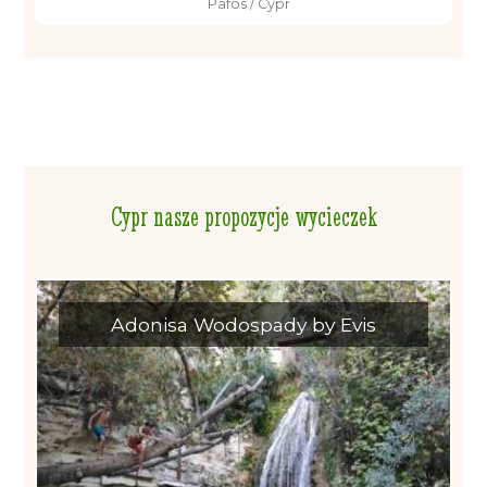
Pafos / Cypr
Cypr nasze propozycje wycieczek
Adonisa Wodospady by Evis