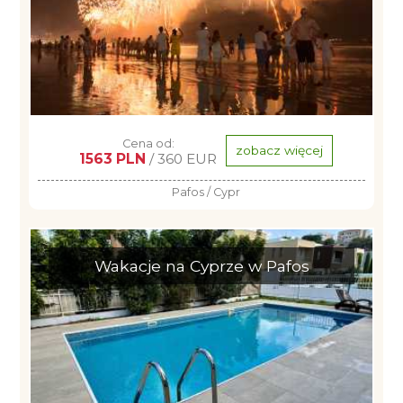
Cena od:
zobacz więcej
1563 PLN
/ 360 EUR
Pafos / Cypr
Wakacje na Cyprze w Pafos