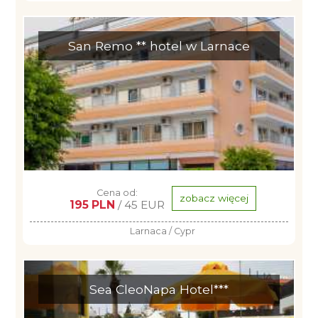
San Remo ** hotel w Larnace
Cena od:
zobacz więcej
195 PLN
/ 45 EUR
Larnaca / Cypr
Sea CleoNapa Hotel***