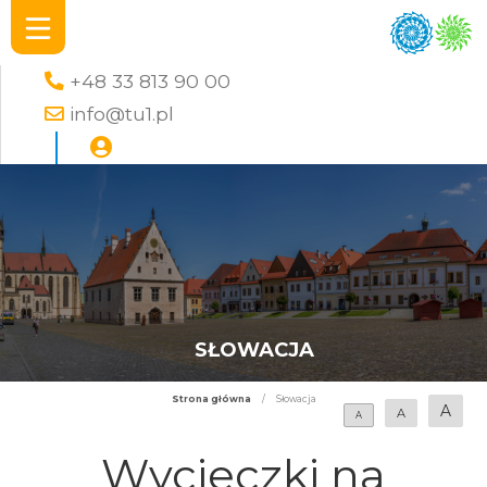
+48 33 813 90 00
info@tu1.pl
SŁOWACJA
Strona główna
/
Słowacja
A
A
A
Wycieczki na