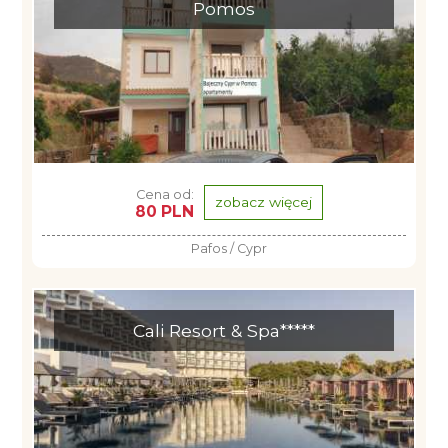
Pomos
Cena od:
zobacz więcej
80 PLN
Pafos / Cypr
Cali Resort & Spa*****