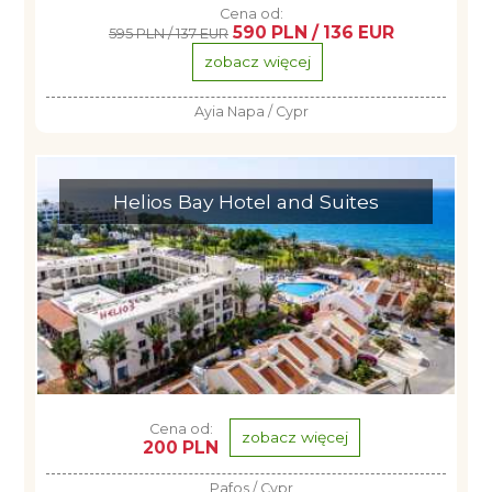
Cena od:
590 PLN / 136 EUR
595 PLN / 137 EUR
zobacz więcej
Ayia Napa / Cypr
Helios Bay Hotel and Suites
Cena od:
zobacz więcej
200 PLN
Pafos / Cypr