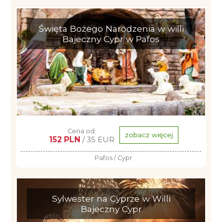
Święta Bożego Narodzenia w willi
Bajeczny Cypr w Pafos
Cena od:
zobacz więcej
152 PLN
/ 35 EUR
Pafos / Cypr
Sylwester na Cyprze w Willi
Bajeczny Cypr