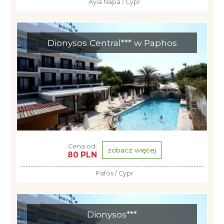
Ayia Napa / Cypr
Dionysos Central*** w Paphos
Cena od:
zobacz więcej
80 PLN
Pafos / Cypr
Dionysos***