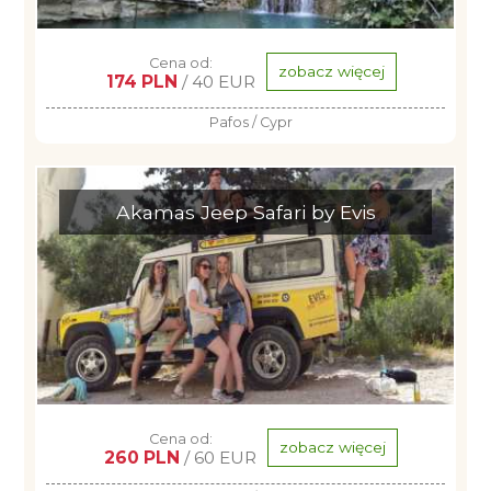
Cena od:
zobacz więcej
174 PLN
/ 40 EUR
Pafos / Cypr
Akamas Jeep Safari by Evis
Cena od:
zobacz więcej
260 PLN
/ 60 EUR