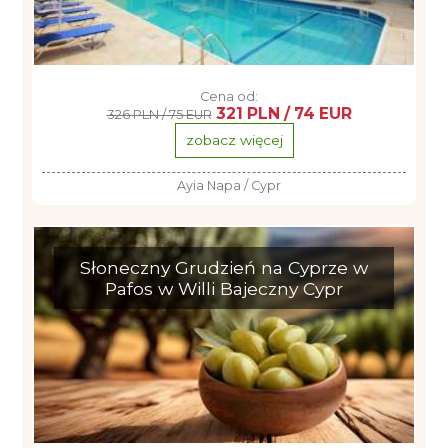
Cena od:
321 PLN / 74 EUR
326 PLN / 75 EUR
zobacz więcej
Ayia Napa / Cypr
Słoneczny Grudzień na Cyprze w
Pafos w Willi Bajeczny Cypr